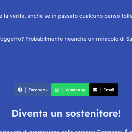
e la verità, anche se in passato qualcuno pensò fol
t’oggetto? Probabilmente neanche un miracolo di S
Facebook
WhatsApp
Email
Diventa un sostenitore!
e sito web di promozione della regione Campania. È 