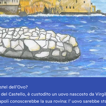
stel dell’Ovo?
 del Castello, è custodito un uovo nascosto da Virgil
oli conoscerebbe la sua rovina: l’ uovo sarebbe sta