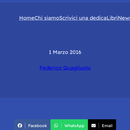
Home
Chi siamo
Scrivici una dedica
Libri
News
1 Marzo 2016
Federico Quagliuolo
Facebook
WhatsApp
Email