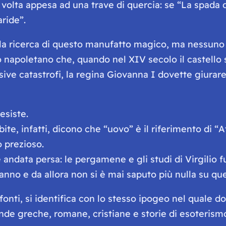
a volta appesa
ad una trave di quercia: se “La spada
ride”.
lla ricerca di questo manufatto magico, ma nessuno è
 napoletano che, quando nel XIV secolo il castello s
sive catastrofi, la regina Giovanna I dovette giurar
esiste.
bite, infatti, dicono che “uovo” è il riferimento di “
A
 prezioso.
, è andata persa: le pergamene e gli studi di Virgili
nno e da allora non si è mai saputo più nulla su que
e fonti, si identifica con lo stesso ipogeo nel quale 
ggende greche, romane, cristiane e storie di esoteris