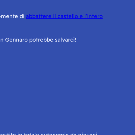
lemente di
abbattere il castello e l’intero
an Gennaro potrebbe salvarci!
gestito in totale autonomia da giovani