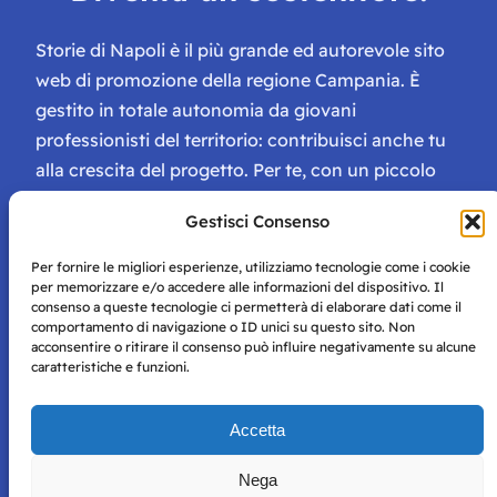
Storie di Napoli è il più grande ed autorevole sito
web di promozione della regione Campania. È
gestito in totale autonomia da giovani
professionisti del territorio: contribuisci anche tu
alla crescita del progetto. Per te, con un piccolo
contributo, ci saranno numerosissimi vantaggi:
Gestisci Consenso
tessera di Storie Campane, libri e magazine gratis
e inviti ad eventi esclusivi!
Per fornire le migliori esperienze, utilizziamo tecnologie come i cookie
per memorizzare e/o accedere alle informazioni del dispositivo. Il
consenso a queste tecnologie ci permetterà di elaborare dati come il
comportamento di navigazione o ID unici su questo sito. Non
acconsentire o ritirare il consenso può influire negativamente su alcune
caratteristiche e funzioni.
Storie di Napoli è una testata registrata presso il tribunale di
Accetta
Napoli con autorizzazione numero 38 del 25/9/2019.
Tutte le immagini e i contenuti su questo sito sono forniti
Nega
per mero scopo didattico e informativo.
Privacy