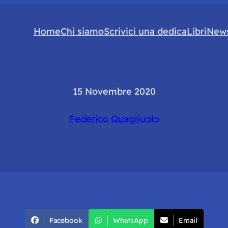
Home
Chi siamo
Scrivici una dedica
Libri
News
15 Novembre 2020
Federico Quagliuolo
Facebook
WhatsApp
Email