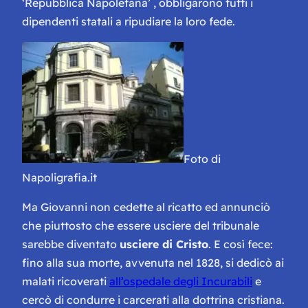
‘Repubblica Napoletana’ , obbligarono tutti i
dipendenti statali a ripudiare la loro fede.
Foto di
Napoligrafia.it
Ma Giovanni non cedette al ricatto ed annunciò
che piuttosto che essere usciere del tribunale
sarebbe diventato
usciere di Cristo
. E così fece:
fino alla sua morte, avvenuta nel 1828, si dedicò ai
malati ricoverati
all’ospedale degli Incurabili
e
cercò di condurre i carcerati alla dottrina cristiana.