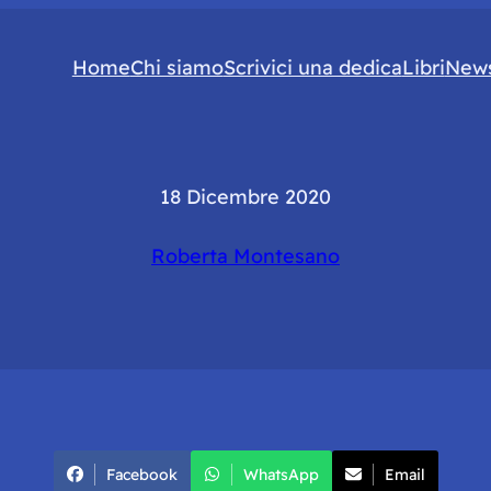
Home
Chi siamo
Scrivici una dedica
Libri
News
18 Dicembre 2020
Roberta Montesano
Facebook
WhatsApp
Email