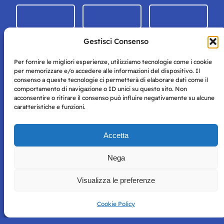
Gestisci Consenso
Per fornire le migliori esperienze, utilizziamo tecnologie come i cookie
per memorizzare e/o accedere alle informazioni del dispositivo. Il
consenso a queste tecnologie ci permetterà di elaborare dati come il
comportamento di navigazione o ID unici su questo sito. Non
acconsentire o ritirare il consenso può influire negativamente su alcune
caratteristiche e funzioni.
Storie di Napoli è una testata registrata presso il tribunale di
Accetta
Napoli con autorizzazione numero 38 del 25/9/2019.
Tutte le immagini e i contenuti su questo sito sono forniti
Nega
per mero scopo didattico e informativo.
Privacy
Tutti i diritti riservati, ogni tentativo di copia sarà
Policy
Visualizza le preferenze
perseguito secondo i termini di legge. Si nega l’utilizzo delle
informazioni in questo sito web per addestramento AI e
qualsiasi altro tipo di prodotto informatico.
Cookie Policy