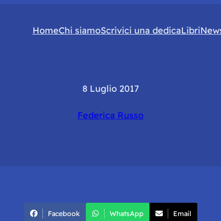
Home
Chi siamo
Scrivici una dedica
Libri
News
8 Luglio 2017
Federica Russo
Facebook
WhatsApp
Email