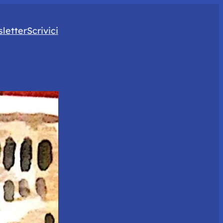
letter
Scrivici