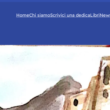
Home
Chi siamo
Scrivici una dedica
Libri
News