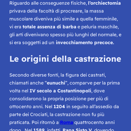
Riguardo alle conseguenze fisiche,
l’orchiectomia
privava della facoltà di procreare, la massa
muscolare diveniva più simile a quella femminile,
vi era
totale assenza di barba
e peluria maschile,
gli arti divenivano spesso più lunghi del normale, e
si era soggetti ad un
invecchiamento precoce.
Le origini della castrazione
Secondo diverse fonti, la figura dei castrati,
chiamati anche “
eunuchi
”, comparve per la prima
volta nel
IV secolo a Costantinopoli
, dove
consolidarono la propria posizione per più di
ottocento anni. Nel
1204
in seguito all’assedio da
parte dei Crociati, la castrazione non fu più
praticata. Poi ritornò a
Roma
quattrocento anni
dopo. Nel
1589,
infatti,
Papa Sisto V
, dovendo