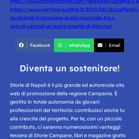
http://www.handelforever.com/VersaillesSuprema/Cast
https://www.ventiperquattro.it/2018/06/16/caffarelli-
vs-farinelli-il-singolare-duello-musicale-tra-i-
grandi-castrati-al-teatro-traetta-di-bitonto/
Facebook
WhatsApp
Email
Diventa un sostenitore!
Storie di Napoli è il più grande ed autorevole sito
web di promozione della regione Campania. È
gestito in totale autonomia da giovani
professionisti del territorio: contribuisci anche tu
alla crescita del progetto. Per te, con un piccolo
contributo, ci saranno numerosissimi vantaggi:
tessera di Storie Campane, libri e magazine gratis