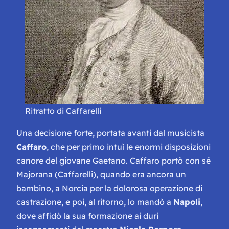
Ritratto di Caffarelli
Una decisione forte, portata avanti dal musicista
Caffaro
, che per primo intuì le enormi disposizioni
canore del giovane Gaetano. Caffaro portò con sé
Majorana (Caffarelli), quando era ancora un
bambino, a Norcia per la dolorosa operazione di
castrazione, e poi, al ritorno, lo mandò a
Napoli
,
dove affidò la sua formazione ai duri