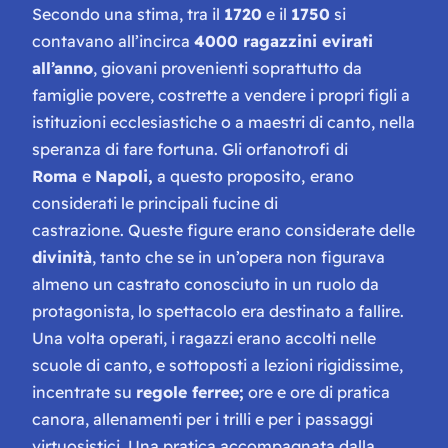
Secondo una stima, tra il
1720
e il
1750
si
contavano all’incirca
4000 ragazzini evirati
all’anno
, giovani provenienti soprattutto da
famiglie povere, costrette a vendere i propri figli a
istituzioni ecclesiastiche o a maestri di canto, nella
speranza di fare fortuna. Gli orfanotrofi di
Roma
e
Napoli,
a questo proposito,
erano
considerati le principali fucine di
castrazione. Queste figure erano considerate delle
divinità
, tanto che se in un’opera non figurava
almeno un castrato conosciuto in un ruolo da
protagonista, lo spettacolo era destinato a fallire.
Una volta operati, i ragazzi erano accolti nelle
scuole di canto, e sottoposti a lezioni rigidissime,
incentrate su
regole ferree;
ore e ore di pratica
canora, allenamenti per i trilli e per i passaggi
virtuosistici. Una pratica accompagnata dalla