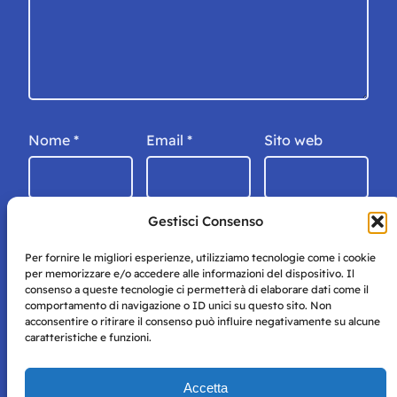
Nome
*
Email
*
Sito web
Gestisci Consenso
Per fornire le migliori esperienze, utilizziamo tecnologie come i cookie
per memorizzare e/o accedere alle informazioni del dispositivo. Il
consenso a queste tecnologie ci permetterà di elaborare dati come il
comportamento di navigazione o ID unici su questo sito. Non
acconsentire o ritirare il consenso può influire negativamente su alcune
caratteristiche e funzioni.
Storie di Napoli è una testata registrata presso il tribunale di
Accetta