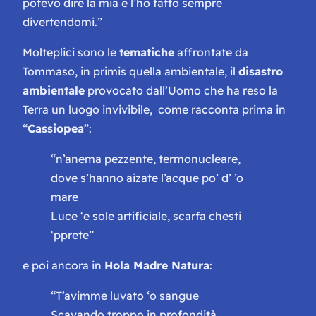
potevo dire la mia e l’ho fatto sempre
divertendomi.”
Molteplici sono le
tematiche
affrontate da
Tommaso, in primis quella ambientale, il
disastro
ambientale
provocato dall’Uomo che ha reso la
Terra un luogo invivibile, come racconta prima in
“
Cassiopea
”:
“n’anema pezzente, termonucleare,
dove s’hanno aizate l’acque po’ d’ ’o
mare
Luce ‘e sole artificiale, scarfa chesti
‘pprete”
e poi ancora in
Hola Madre Natura
:
“T’avimme luvato ‘o sangue
Scavando troppo in profondità