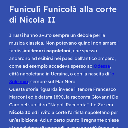
Funiculì Funicolà alla corte
di Nicola II
I russi hanno avuto sempre un debole per la
musica classica. Non potevano quindi non amare i
tantissimi
tenori napoletani,
che spesso
andarono ad esibirsi nei paesi dell’antico Impero,
come ad esempio accadeva spesso ad
Odessa
,
città napoletana in Ucraina, o con la nascita di
‘o
Sole mio
, sempre sul Mar Nero.
Questa storia riguarda invece il tenore Francesco
Marconi ed è datata 1890, la racconta Giovanni De
Caro nel suo libro “Napoli Racconta”. Lo Zar era
Nicola II
ed invitò a corte l’artista napoletano per
un’esibizione. Ad un certo punto il regnante chiese
al napoletano di cantargli la canzone più famosa a