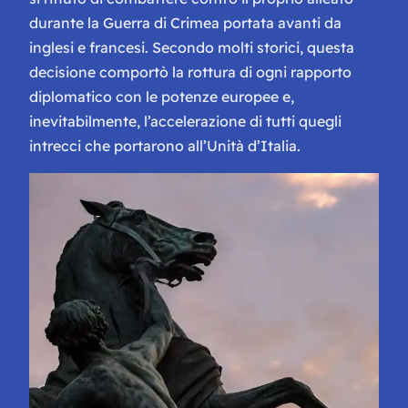
durante la Guerra di Crimea portata avanti da
inglesi e francesi. Secondo molti storici, questa
decisione comportò la rottura di ogni rapporto
diplomatico con le potenze europee e,
inevitabilmente, l’accelerazione di tutti quegli
intrecci che portarono all’Unità d’Italia.