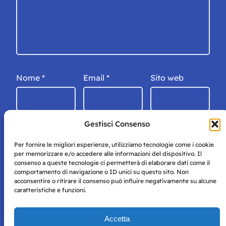
Nome
*
Email
*
Sito web
Gestisci Consenso
Per fornire le migliori esperienze, utilizziamo tecnologie come i cookie
per memorizzare e/o accedere alle informazioni del dispositivo. Il
consenso a queste tecnologie ci permetterà di elaborare dati come il
comportamento di navigazione o ID unici su questo sito. Non
acconsentire o ritirare il consenso può influire negativamente su alcune
caratteristiche e funzioni.
Storie di Napoli è una testata registrata presso il tribunale di
Accetta
Napoli con autorizzazione numero 38 del 25/9/2019.