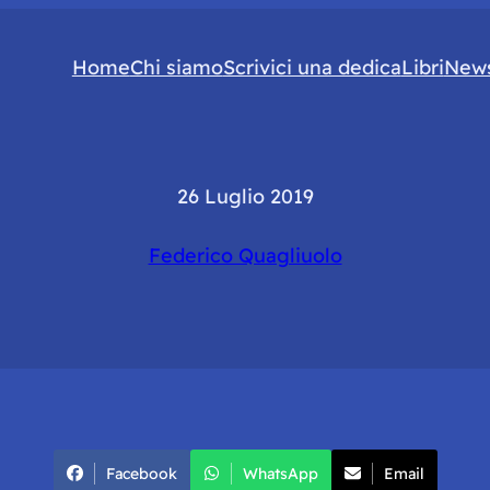
Home
Chi siamo
Scrivici una dedica
Libri
News
26 Luglio 2019
Federico Quagliuolo
Facebook
WhatsApp
Email