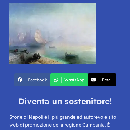
Facebook
WhatsApp
Email
Diventa un sostenitore!
Storie di Napoli è il più grande ed autorevole sito
web di promozione della regione Campania. È