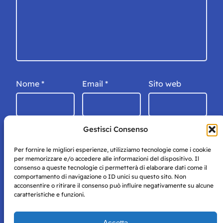
Nome
*
Email
*
Sito web
Gestisci Consenso
Per fornire le migliori esperienze, utilizziamo tecnologie come i cookie
per memorizzare e/o accedere alle informazioni del dispositivo. Il
consenso a queste tecnologie ci permetterà di elaborare dati come il
comportamento di navigazione o ID unici su questo sito. Non
acconsentire o ritirare il consenso può influire negativamente su alcune
caratteristiche e funzioni.
Storie di Napoli è una testata registrata presso il tribunale di
Accetta