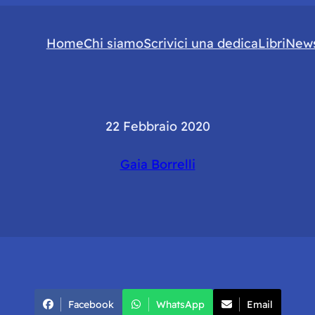
Home
Chi siamo
Scrivici una dedica
Libri
News
22 Febbraio 2020
Gaia Borrelli
Facebook
WhatsApp
Email