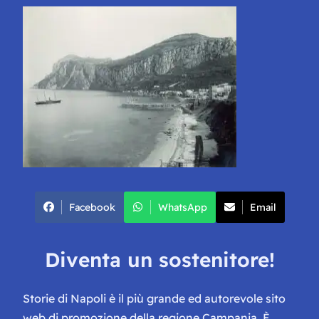
Facebook
WhatsApp
Email
Diventa un sostenitore!
Storie di Napoli è il più grande ed autorevole sito
web di promozione della regione Campania. È