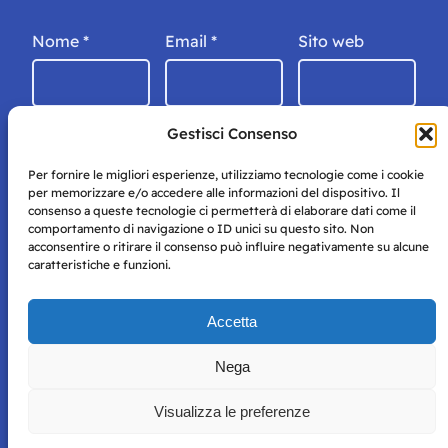
Nome
*
Email
*
Sito web
Gestisci Consenso
Per fornire le migliori esperienze, utilizziamo tecnologie come i cookie
per memorizzare e/o accedere alle informazioni del dispositivo. Il
consenso a queste tecnologie ci permetterà di elaborare dati come il
comportamento di navigazione o ID unici su questo sito. Non
acconsentire o ritirare il consenso può influire negativamente su alcune
caratteristiche e funzioni.
Storie di Napoli è una testata registrata presso il tribunale di
Accetta
Napoli con autorizzazione numero 38 del 25/9/2019.
Tutte le immagini e i contenuti su questo sito sono forniti
Nega
per mero scopo didattico e informativo.
Privacy
Tutti i diritti riservati, ogni tentativo di copia sarà
Policy
Visualizza le preferenze
perseguito secondo i termini di legge. Si nega l’utilizzo delle
informazioni in questo sito web per addestramento AI e