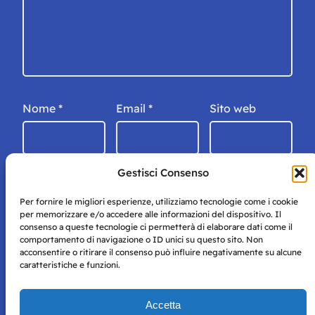
Nome
*
Email
*
Sito web
Gestisci Consenso
Per fornire le migliori esperienze, utilizziamo tecnologie come i cookie
per memorizzare e/o accedere alle informazioni del dispositivo. Il
consenso a queste tecnologie ci permetterà di elaborare dati come il
comportamento di navigazione o ID unici su questo sito. Non
acconsentire o ritirare il consenso può influire negativamente su alcune
caratteristiche e funzioni.
Storie di Napoli è una testata registrata presso il tribunale di
Accetta
Napoli con autorizzazione numero 38 del 25/9/2019.