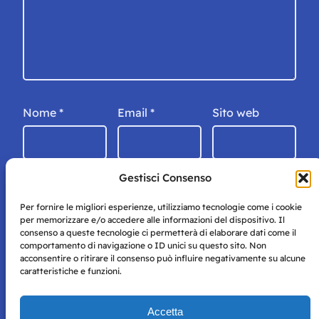
Nome
*
Email
*
Sito web
Gestisci Consenso
Per fornire le migliori esperienze, utilizziamo tecnologie come i cookie
per memorizzare e/o accedere alle informazioni del dispositivo. Il
consenso a queste tecnologie ci permetterà di elaborare dati come il
comportamento di navigazione o ID unici su questo sito. Non
acconsentire o ritirare il consenso può influire negativamente su alcune
caratteristiche e funzioni.
Storie di Napoli è una testata registrata presso il tribunale di
Accetta