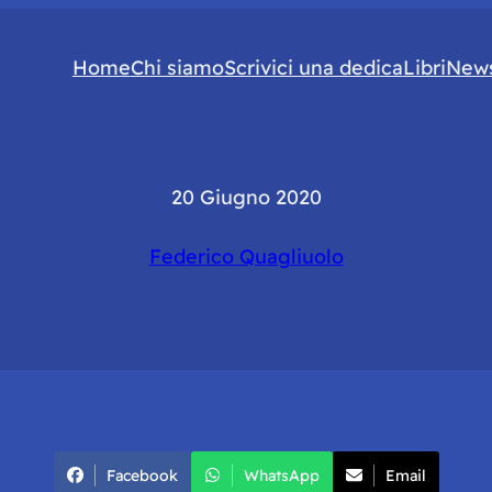
Home
Chi siamo
Scrivici una dedica
Libri
News
20 Giugno 2020
Federico Quagliuolo
Facebook
WhatsApp
Email