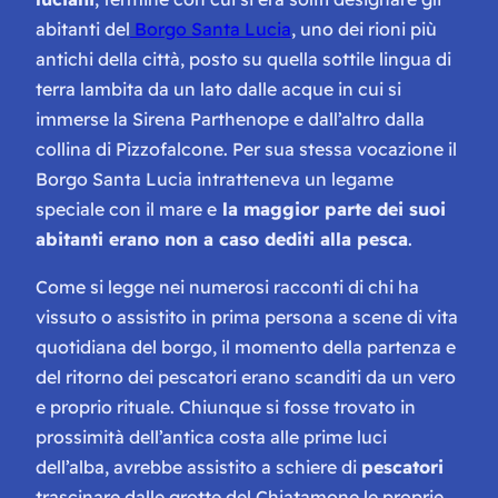
abitanti del
Borgo Santa Lucia
, uno dei rioni più
antichi della città, posto su quella sottile lingua di
terra lambita da un lato dalle acque in cui si
immerse la Sirena Parthenope e dall’altro dalla
collina di Pizzofalcone. Per sua stessa vocazione il
Borgo Santa Lucia intratteneva un legame
speciale con il mare e
la maggior parte dei suoi
abitanti erano non a caso dediti alla pesca
.
Come si legge nei numerosi racconti di chi ha
vissuto o assistito in prima persona a scene di vita
quotidiana del borgo, il momento della partenza e
del ritorno dei pescatori erano scanditi da un vero
e proprio rituale. Chiunque si fosse trovato in
prossimità dell’antica costa alle prime luci
dell’alba, avrebbe assistito a schiere di
pescatori
trascinare dalle grotte del Chiatamone le proprie