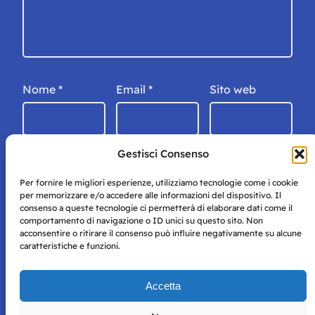
Nome
*
Email
*
Sito web
Gestisci Consenso
Per fornire le migliori esperienze, utilizziamo tecnologie come i cookie
per memorizzare e/o accedere alle informazioni del dispositivo. Il
consenso a queste tecnologie ci permetterà di elaborare dati come il
comportamento di navigazione o ID unici su questo sito. Non
acconsentire o ritirare il consenso può influire negativamente su alcune
caratteristiche e funzioni.
Storie di Napoli è una testata registrata presso il tribunale di
Accetta
Napoli con autorizzazione numero 38 del 25/9/2019.
Tutte le immagini e i contenuti su questo sito sono forniti