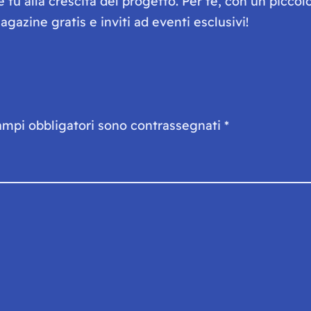
he tu alla crescita del progetto. Per te, con un picc
gazine gratis e inviti ad eventi esclusivi!
ampi obbligatori sono contrassegnati
*