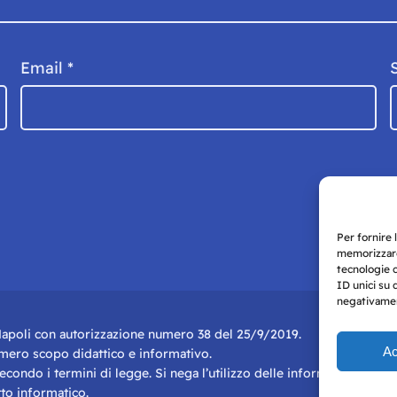
Email
*
Per fornire 
memorizzare
tecnologie 
ID unici su 
negativament
i Napoli con autorizzazione numero 38 del 25/9/2019.
Ac
r mero scopo didattico e informativo.
 secondo i termini di legge. Si nega l’utilizzo delle informazioni in q
to informatico.