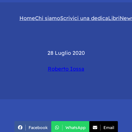
Home
Chi siamo
Scrivici una dedica
Libri
News
28 Luglio 2020
Roberto Iossa
Facebook
WhatsApp
Email