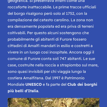
geografica. Si presentava infatti come una
roccaforte inattaccabile. Le prime tracce ufficiali
del borgo risalgono però solo al 1752, con la
compilazione del catasto carolino. La zona non
era densamente popolata ed era priva di terreni
coltivabili. Per questo alcuni sostengono che
probabilmente gli abitanti di Furore fossero
cittadini di Amalfi mandati in esilio e costretti a
vivere in un luogo così inospitale. Ancora oggi il
comune di Furore conta soli 747 abitanti. Le sue
case, costruite nella roccia a strapiombo sul mare,
sono quasi invisibili per chi viaggia lungo la
costiera Amalfitana. Dal 1997 è Patrimonio
Mondiale
UNESCO
e fa parte del
Club dei borghi
più belli d’Italia
.