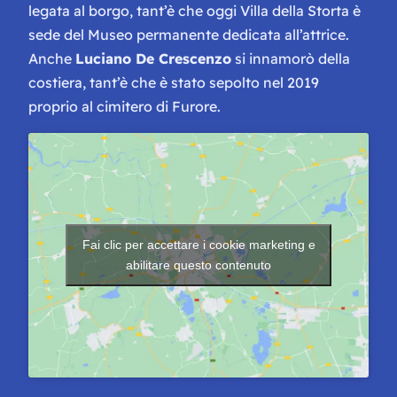
legata al borgo, tant’è che oggi Villa della Storta è
sede del Museo permanente dedicata all’attrice.
Anche
Luciano De Crescenzo
si innamorò della
costiera, tant’è che è stato sepolto nel 2019
proprio al cimitero di Furore.
Fai clic per accettare i cookie marketing e
abilitare questo contenuto