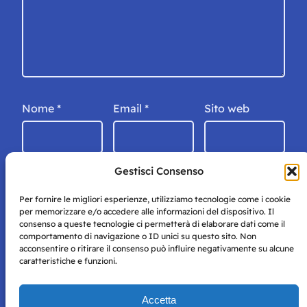
Nome
*
Email
*
Sito web
Gestisci Consenso
Per fornire le migliori esperienze, utilizziamo tecnologie come i cookie
per memorizzare e/o accedere alle informazioni del dispositivo. Il
consenso a queste tecnologie ci permetterà di elaborare dati come il
comportamento di navigazione o ID unici su questo sito. Non
acconsentire o ritirare il consenso può influire negativamente su alcune
caratteristiche e funzioni.
Storie di Napoli è una testata registrata presso il tribunale di
Accetta