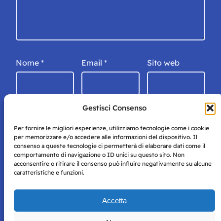
Nome
*
Email
*
Sito web
Gestisci Consenso
Per fornire le migliori esperienze, utilizziamo tecnologie come i cookie
per memorizzare e/o accedere alle informazioni del dispositivo. Il
consenso a queste tecnologie ci permetterà di elaborare dati come il
comportamento di navigazione o ID unici su questo sito. Non
acconsentire o ritirare il consenso può influire negativamente su alcune
caratteristiche e funzioni.
Storie di Napoli è una testata registrata presso il tribunale di
Accetta
Napoli con autorizzazione numero 38 del 25/9/2019.
Tutte le immagini e i contenuti su questo sito sono forniti