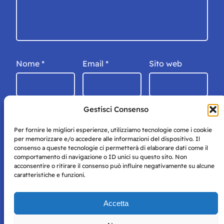
Nome
*
Email
*
Sito web
Gestisci Consenso
Per fornire le migliori esperienze, utilizziamo tecnologie come i cookie
per memorizzare e/o accedere alle informazioni del dispositivo. Il
consenso a queste tecnologie ci permetterà di elaborare dati come il
comportamento di navigazione o ID unici su questo sito. Non
acconsentire o ritirare il consenso può influire negativamente su alcune
caratteristiche e funzioni.
Storie di Napoli è una testata registrata presso il tribunale di
Accetta
Napoli con autorizzazione numero 38 del 25/9/2019.
Tutte le immagini e i contenuti su questo sito sono forniti