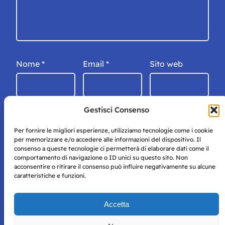
Nome
*
Email
*
Sito web
Gestisci Consenso
Per fornire le migliori esperienze, utilizziamo tecnologie come i cookie
per memorizzare e/o accedere alle informazioni del dispositivo. Il
consenso a queste tecnologie ci permetterà di elaborare dati come il
comportamento di navigazione o ID unici su questo sito. Non
acconsentire o ritirare il consenso può influire negativamente su alcune
caratteristiche e funzioni.
Storie di Napoli è una testata registrata presso il tribunale di
Accetta
Napoli con autorizzazione numero 38 del 25/9/2019.
Tutte le immagini e i contenuti su questo sito sono forniti