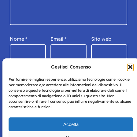
Nome
*
Email
*
Sito web
Gestisci Consenso
Per fornire le migliori esperienze, utilizziamo tecnologie come i cookie
per memorizzare e/o accedere alle informazioni del dispositivo. Il
consenso a queste tecnologie ci permetterà di elaborare dati come il
comportamento di navigazione o ID unici su questo sito. Non
acconsentire o ritirare il consenso può influire negativamente su alcune
caratteristiche e funzioni.
Storie di Napoli è una testata registrata presso il tribunale di
Accetta
Napoli con autorizzazione numero 38 del 25/9/2019.
Tutte le immagini e i contenuti su questo sito sono forniti