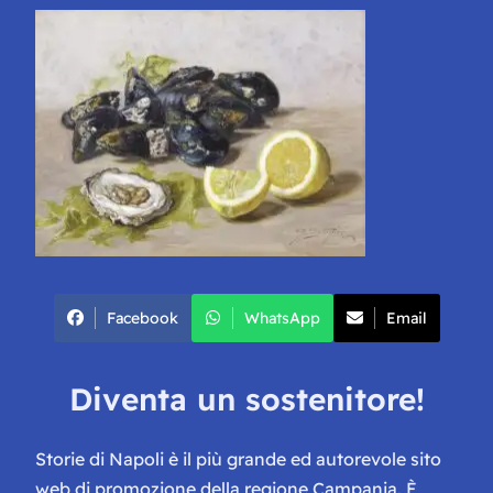
Facebook
WhatsApp
Email
Diventa un sostenitore!
Storie di Napoli è il più grande ed autorevole sito
web di promozione della regione Campania. È