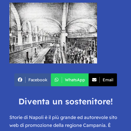
Facebook
WhatsApp
Email
Diventa un sostenitore!
Storie di Napoli è il più grande ed autorevole sito
web di promozione della regione Campania. È