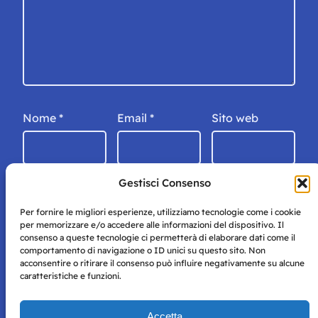
Nome
*
Email
*
Sito web
Gestisci Consenso
Per fornire le migliori esperienze, utilizziamo tecnologie come i cookie
per memorizzare e/o accedere alle informazioni del dispositivo. Il
consenso a queste tecnologie ci permetterà di elaborare dati come il
comportamento di navigazione o ID unici su questo sito. Non
acconsentire o ritirare il consenso può influire negativamente su alcune
caratteristiche e funzioni.
Storie di Napoli è una testata registrata presso il tribunale di
Accetta