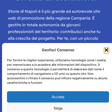
Storie di Napoli è il più grande ed autorevole sito
web di promozione della regione Campania. È
gestito in totale autonomia da giovani
professionisti del territorio: contribuisci anche tu
alla crescita del progetto. Per te, con un piccolo
contributo, ci saranno numerosissimi vantaggi:
Gestisci Consenso
tessera di Storie Campane, libri e magazine gratis
e inviti ad eventi esclusivi!
Per fornire le migliori esperienze, utilizziamo tecnologie come i cookie
per memorizzare e/o accedere alle informazioni del dispositivo. Il
consenso a queste tecnologie ci permetterà di elaborare dati come il
comportamento di navigazione o ID unici su questo sito. Non
acconsentire o ritirare il consenso può influire negativamente su alcune
caratteristiche e funzioni.
Storie di Napoli è una testata registrata presso il tribunale di
Accetta
Napoli con autorizzazione numero 38 del 25/9/2019.
Tutte le immagini e i contenuti su questo sito sono forniti
Nega
per mero scopo didattico e informativo.
Privacy