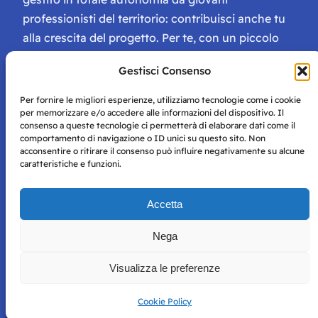
professionisti del territorio: contribuisci anche tu
alla crescita del progetto. Per te, con un piccolo
contributo, ci saranno numerosissimi vantaggi:
Gestisci Consenso
tessera di Storie Campane, libri e magazine gratis
e inviti ad eventi esclusivi!
Per fornire le migliori esperienze, utilizziamo tecnologie come i cookie
per memorizzare e/o accedere alle informazioni del dispositivo. Il
consenso a queste tecnologie ci permetterà di elaborare dati come il
comportamento di navigazione o ID unici su questo sito. Non
acconsentire o ritirare il consenso può influire negativamente su alcune
caratteristiche e funzioni.
Storie di Napoli è una testata registrata presso il tribunale di
Accetta
Napoli con autorizzazione numero 38 del 25/9/2019.
Tutte le immagini e i contenuti su questo sito sono forniti
Nega
per mero scopo didattico e informativo.
Privacy
Tutti i diritti riservati, ogni tentativo di copia sarà
Policy
Visualizza le preferenze
perseguito secondo i termini di legge. Si nega l’utilizzo delle
informazioni in questo sito web per addestramento AI e
qualsiasi altro tipo di prodotto informatico.
Cookie Policy