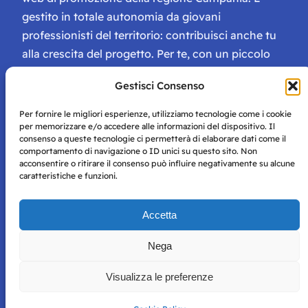
gestito in totale autonomia da giovani
professionisti del territorio: contribuisci anche tu
alla crescita del progetto. Per te, con un piccolo
contributo, ci saranno numerosissimi vantaggi:
Gestisci Consenso
tessera di Storie Campane, libri e magazine gratis
e inviti ad eventi esclusivi!
Per fornire le migliori esperienze, utilizziamo tecnologie come i cookie
per memorizzare e/o accedere alle informazioni del dispositivo. Il
consenso a queste tecnologie ci permetterà di elaborare dati come il
comportamento di navigazione o ID unici su questo sito. Non
acconsentire o ritirare il consenso può influire negativamente su alcune
caratteristiche e funzioni.
Storie di Napoli è una testata registrata presso il tribunale di
Accetta
Napoli con autorizzazione numero 38 del 25/9/2019.
Tutte le immagini e i contenuti su questo sito sono forniti
Nega
per mero scopo didattico e informativo.
Privacy
Tutti i diritti riservati, ogni tentativo di copia sarà
Policy
Visualizza le preferenze
perseguito secondo i termini di legge. Si nega l’utilizzo delle
informazioni in questo sito web per addestramento AI e
qualsiasi altro tipo di prodotto informatico.