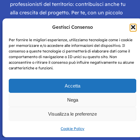
professionisti del territorio: contribuisci anche tu
alla crescita del progetto. Per te, con un piccolo
contributo, ci saranno numerosissimi vantaggi:
Gestisci Consenso
tessera di Storie Campane, libri e magazine gratis
e inviti ad eventi esclusivi!
Per fornire le migliori esperienze, utilizziamo tecnologie come i cookie
per memorizzare e/o accedere alle informazioni del dispositivo. Il
consenso a queste tecnologie ci permetterà di elaborare dati come il
comportamento di navigazione o ID unici su questo sito. Non
acconsentire o ritirare il consenso può influire negativamente su alcune
caratteristiche e funzioni.
Storie di Napoli è una testata registrata presso il tribunale di
Accetta
Napoli con autorizzazione numero 38 del 25/9/2019.
Tutte le immagini e i contenuti su questo sito sono forniti
Nega
per mero scopo didattico e informativo.
Privacy
Tutti i diritti riservati, ogni tentativo di copia sarà
Policy
Visualizza le preferenze
perseguito secondo i termini di legge. Si nega l’utilizzo delle
informazioni in questo sito web per addestramento AI e
qualsiasi altro tipo di prodotto informatico.
Cookie Policy