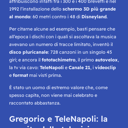
attribuiscono infatti tra i 300 e i 400 brevetti e nel
1992 l’installazione dello
schermo 3D più grande
al mondo
: 60 metri contro i 48 di
Disneyland
.
Per citarne alcune ad esempio, basti pensare che
all’epoca i dischi con i quali si ascoltava la musica
avevano un numero di tracce limitato, inventò il
disco pluricanale
: 728 canzoni in un singolo 45
giri; e ancora il
fototachimetro
, il primo
autovelox
,
la tv via cavo:
TeleNapoli
e
Canale 21
, i
videoclip
e
format
mai visti prima.
È stato un uomo di estremo valore che, come
spesso capita, non viene mai celebrato e
raccontato abbastanza.
Gregorio e TeleNapoli: la