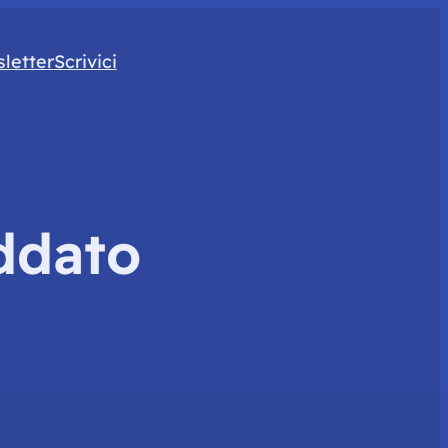
letter
Scrivici
ddato