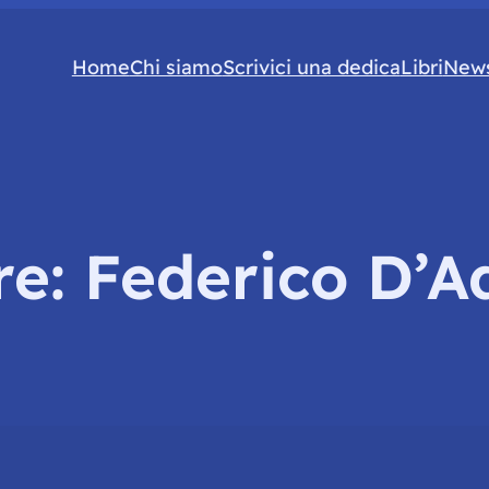
Home
Chi siamo
Scrivici una dedica
Libri
News
re:
Federico D’A