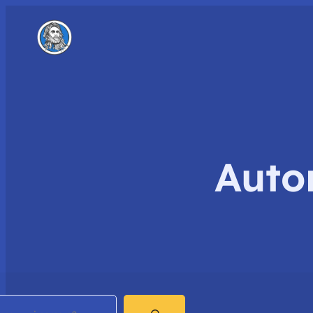
Auto
earch