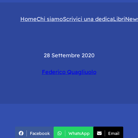
Home
Chi siamo
Scrivici una dedica
Libri
News
28 Settembre 2020
Federico Quagliuolo
Facebook
WhatsApp
Email