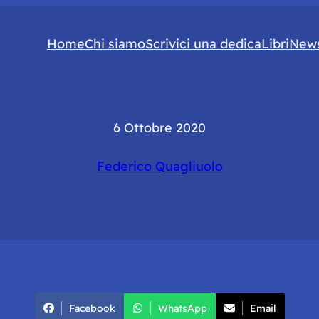
Home
Chi siamo
Scrivici una dedica
Libri
News
6 Ottobre 2020
Federico Quagliuolo
Facebook
WhatsApp
Email