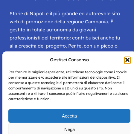
Storie di Napoli è il più grande ed autorevole sito
web di promozione della regione Campania. È
gestito in totale autonomia da giovani
professionisti del territorio: contribuisci anche tu
alla crescita del progetto. Per te, con un piccolo
contributo, ci saranno numerosissimi vantaggi:
Gestisci Consenso
tessera di Storie Campane, libri e magazine gratis
e inviti ad eventi esclusivi!
Per fornire le migliori esperienze, utilizziamo tecnologie come i cookie
per memorizzare e/o accedere alle informazioni del dispositivo. Il
consenso a queste tecnologie ci permetterà di elaborare dati come il
comportamento di navigazione o ID unici su questo sito. Non
acconsentire o ritirare il consenso può influire negativamente su alcune
caratteristiche e funzioni.
Storie di Napoli è una testata registrata presso il tribunale di
Accetta
Napoli con autorizzazione numero 38 del 25/9/2019.
Tutte le immagini e i contenuti su questo sito sono forniti
Nega
per mero scopo didattico e informativo.
Privacy