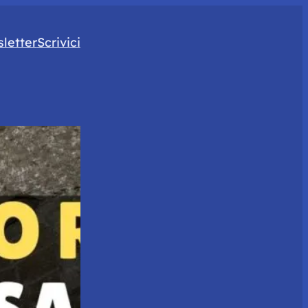
letter
Scrivici