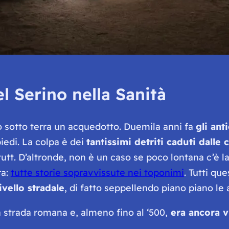
l Serino nella Sanità
o sotto terra un acquedotto. Duemila anni fa
gli ant
piedi. La colpa è dei
tantissimi detriti caduti dalle c
utt. D’altronde, non è un caso se poco lontana c’è l
ra:
tutte storie sopravvissute nei toponimi
. Tutti qu
ivello stradale
, di fatto seppellendo piano piano le
strada romana e, almeno fino al ‘500,
era ancora vi