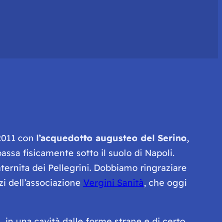
 2011 con
l’acquedotto augusteo del Serino
,
assa fisicamente sotto il suolo di Napoli.
raternita dei Pellegrini. Dobbiamo ringraziare
zi dell’associazione
Vergini Sanità
, che oggi
 in una cavità dalle forme strane e di certo