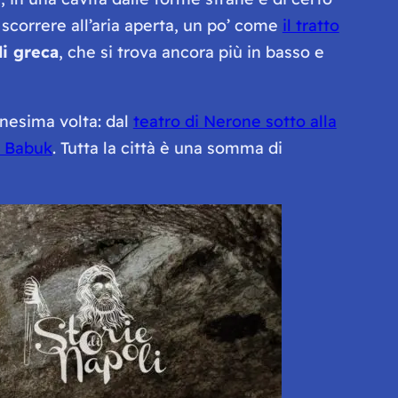
scorrere all’aria aperta, un po’ come
il tratto
li greca
, che si trova ancora più in basso e
ennesima volta: dal
teatro di Nerone sotto alla
i Babuk
. Tutta la città è una somma di