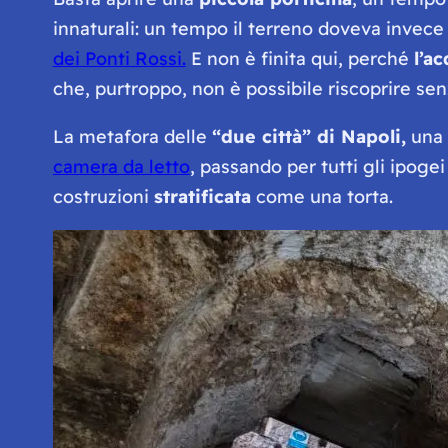
innaturali: un tempo il terreno doveva invece
dei Ponti Rossi.
E non è finita qui, perché
l’a
che, purtroppo, non è possibile riscoprire se
La metafora delle
“due città” di Napoli,
una 
camera da letto
, passando per tutti gli ipoge
costruzioni
stratificata
come una torta.