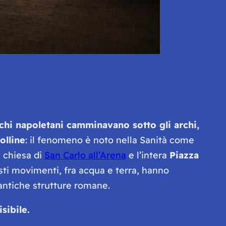
ichi napoletani camminavano sotto gli archi,
olline
: il fenomeno è noto nella Sanità come
a chiesa di
San Carlo all’Arena
e l’intera
Piazza
esti movimenti, fra acqua e terra, hanno
 antiche strutture romane.
sibile.