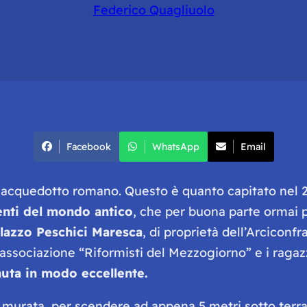
Federico Quagliuolo
Facebook
WhatsApp
Email
n acquedotto romano. Questo è quanto capitato nel
nti del mondo antico
, che per buona parte ormai p
lazzo Peschici Maresca
, di proprietà dell’Arciconf
l’associazione “Riformisti del Mezzogiorno” e i ragaz
nuta in modo eccellente.
murata, per scendere ad appena 5 metri sotto terra,