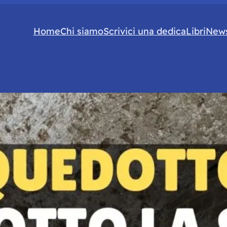
Home
Chi siamo
Scrivici una dedica
Libri
News