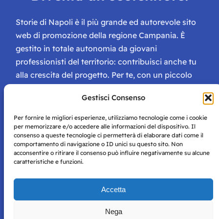
Storie di Napoli è il più grande ed autorevole sito
web di promozione della regione Campania. È
gestito in totale autonomia da giovani
professionisti del territorio: contribuisci anche tu
alla crescita del progetto. Per te, con un piccolo
contributo, ci saranno numerosissimi vantaggi:
Gestisci Consenso
tessera di Storie Campane, libri e magazine gratis
e inviti ad eventi esclusivi!
Per fornire le migliori esperienze, utilizziamo tecnologie come i cookie
per memorizzare e/o accedere alle informazioni del dispositivo. Il
consenso a queste tecnologie ci permetterà di elaborare dati come il
comportamento di navigazione o ID unici su questo sito. Non
acconsentire o ritirare il consenso può influire negativamente su alcune
caratteristiche e funzioni.
Storie di Napoli è una testata registrata presso il tribunale di
Accetta
Napoli con autorizzazione numero 38 del 25/9/2019.
Tutte le immagini e i contenuti su questo sito sono forniti
Nega
per mero scopo didattico e informativo.
Privacy