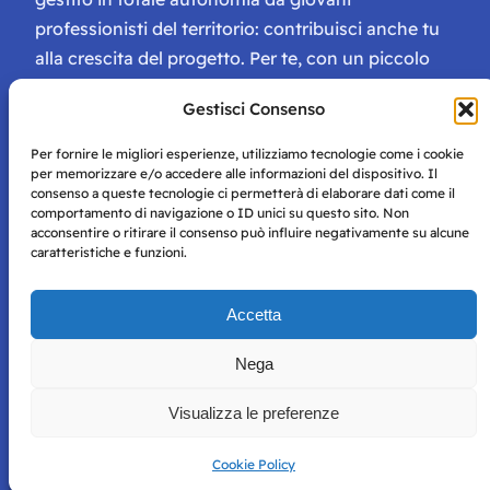
professionisti del territorio: contribuisci anche tu
alla crescita del progetto. Per te, con un piccolo
contributo, ci saranno numerosissimi vantaggi:
Gestisci Consenso
tessera di Storie Campane, libri e magazine gratis
e inviti ad eventi esclusivi!
Per fornire le migliori esperienze, utilizziamo tecnologie come i cookie
per memorizzare e/o accedere alle informazioni del dispositivo. Il
consenso a queste tecnologie ci permetterà di elaborare dati come il
comportamento di navigazione o ID unici su questo sito. Non
acconsentire o ritirare il consenso può influire negativamente su alcune
caratteristiche e funzioni.
Storie di Napoli è una testata registrata presso il tribunale di
Accetta
Napoli con autorizzazione numero 38 del 25/9/2019.
Tutte le immagini e i contenuti su questo sito sono forniti
Nega
per mero scopo didattico e informativo.
Privacy
Tutti i diritti riservati, ogni tentativo di copia sarà
Policy
Visualizza le preferenze
perseguito secondo i termini di legge. Si nega l’utilizzo delle
informazioni in questo sito web per addestramento AI e
qualsiasi altro tipo di prodotto informatico.
Cookie Policy