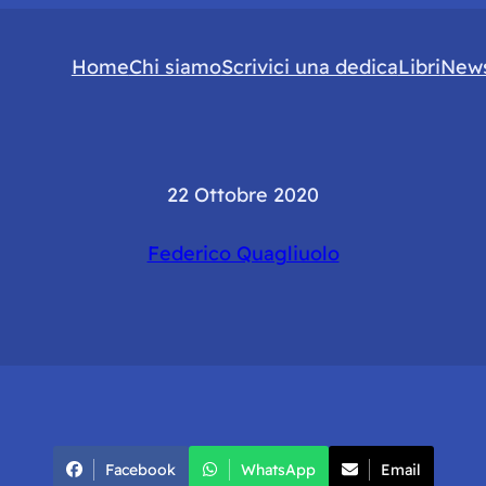
Home
Chi siamo
Scrivici una dedica
Libri
News
22 Ottobre 2020
Federico Quagliuolo
Facebook
WhatsApp
Email