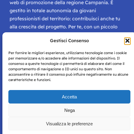
web di promozione della regione Campania. È
gestito in totale autonomia da giovani
professionisti del territorio: contribuisci anche tu
alla crescita del progetto. Per te, con un piccolo
contributo, ci saranno numerosissimi vantaggi:
Gestisci Consenso
tessera di Storie Campane, libri e magazine gratis
e inviti ad eventi esclusivi!
Per fornire le migliori esperienze, utilizziamo tecnologie come i cookie
per memorizzare e/o accedere alle informazioni del dispositivo. Il
consenso a queste tecnologie ci permetterà di elaborare dati come il
comportamento di navigazione o ID unici su questo sito. Non
acconsentire o ritirare il consenso può influire negativamente su alcune
caratteristiche e funzioni.
Storie di Napoli è una testata registrata presso il tribunale di
Accetta
Napoli con autorizzazione numero 38 del 25/9/2019.
Tutte le immagini e i contenuti su questo sito sono forniti
Nega
per mero scopo didattico e informativo.
Privacy
Tutti i diritti riservati, ogni tentativo di copia sarà
Policy
Visualizza le preferenze
perseguito secondo i termini di legge. Si nega l’utilizzo delle
informazioni in questo sito web per addestramento AI e