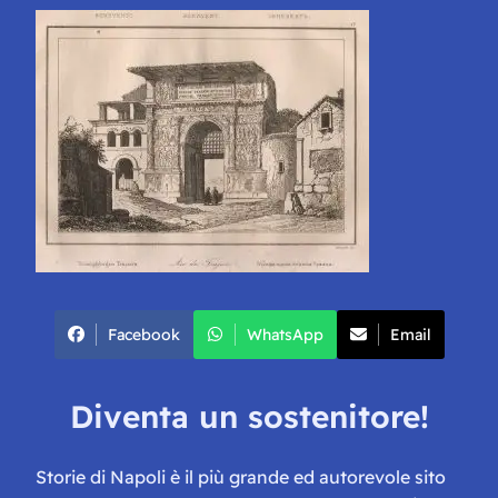
Facebook
WhatsApp
Email
Diventa un sostenitore!
Storie di Napoli è il più grande ed autorevole sito