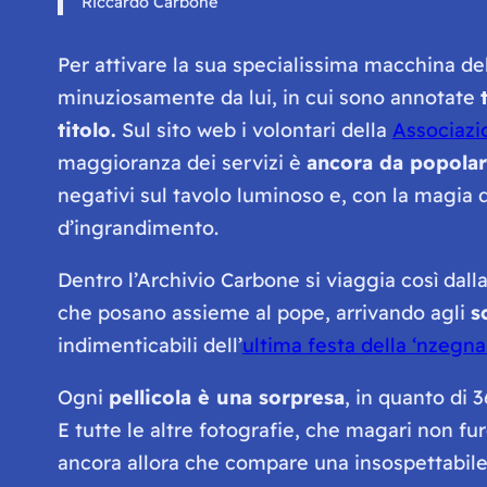
Riccardo Carbone
Per attivare la sua specialissima macchina del
minuziosamente da lui, in cui sono annotate
titolo.
Sul sito web i volontari della
Associazi
maggioranza dei servizi è
ancora da popolare
negativi sul tavolo luminoso e, con la magia d
d’ingrandimento.
Dentro l’Archivio Carbone si viaggia così dal
che posano assieme al pope, arrivando agli
s
indimenticabili dell’
ultima festa della ‘nzegna
Ogni
pellicola è una sorpresa
, in quanto di 
E tutte le altre fotografie, che magari non 
ancora allora che compare una insospettabil