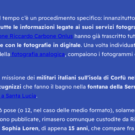
 tempo c’è un procedimento specifico: innanzitutto s
tutte le informazioni legate ai suoi servizi fotogra
one Riccardo Carbone Onlus
hanno già trascritto tutt
 con le fotografie in digitale
. Una volta individuat
ella
fotografia analogica
, compaiono i fotogrammi d
la missione dei
militari italiani sull’isola di Corfù n
cugnizzi
che fanno il bagno nella
fontana della Se
 a Santa Lucia
.
36 pose (o 12, nel caso delle medio formato), solam
furono pubblicate, rimasero comunque custodite da R
e
Sophia Loren
, di appena
15 anni
, che compare fra 