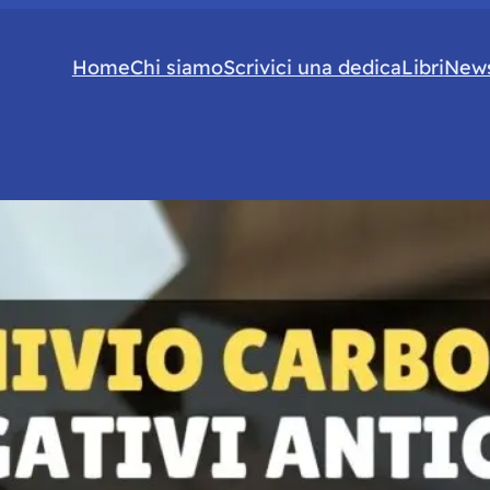
Home
Chi siamo
Scrivici una dedica
Libri
News