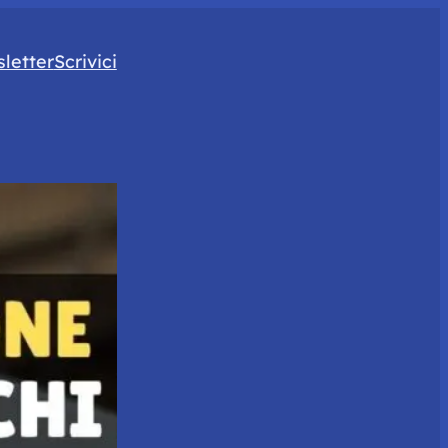
letter
Scrivici