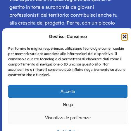
gestito in totale autonomia da giovani
professionisti del territorio: contribuisci anche tu
alla crescita del progetto. Per te, con un piccolo
contributo, ci saranno numerosissimi vantaggi:
Gestisci Consenso
tessera di Storie Campane, libri e magazine gratis
e inviti ad eventi esclusivi!
Per fornire le migliori esperienze, utilizziamo tecnologie come i cookie
per memorizzare e/o accedere alle informazioni del dispositivo. Il
consenso a queste tecnologie ci permetterà di elaborare dati come il
comportamento di navigazione o ID unici su questo sito. Non
acconsentire o ritirare il consenso può influire negativamente su alcune
caratteristiche e funzioni.
Storie di Napoli è una testata registrata presso il tribunale di
Accetta
Napoli con autorizzazione numero 38 del 25/9/2019.
Tutte le immagini e i contenuti su questo sito sono forniti
Nega
per mero scopo didattico e informativo.
Privacy
Tutti i diritti riservati, ogni tentativo di copia sarà
Policy
Visualizza le preferenze
perseguito secondo i termini di legge. Si nega l’utilizzo delle
informazioni in questo sito web per addestramento AI e
qualsiasi altro tipo di prodotto informatico.