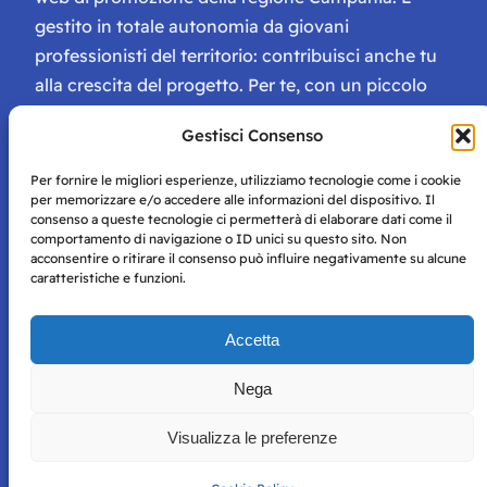
gestito in totale autonomia da giovani
professionisti del territorio: contribuisci anche tu
alla crescita del progetto. Per te, con un piccolo
contributo, ci saranno numerosissimi vantaggi:
Gestisci Consenso
tessera di Storie Campane, libri e magazine gratis
e inviti ad eventi esclusivi!
Per fornire le migliori esperienze, utilizziamo tecnologie come i cookie
per memorizzare e/o accedere alle informazioni del dispositivo. Il
consenso a queste tecnologie ci permetterà di elaborare dati come il
comportamento di navigazione o ID unici su questo sito. Non
acconsentire o ritirare il consenso può influire negativamente su alcune
caratteristiche e funzioni.
Storie di Napoli è una testata registrata presso il tribunale di
Accetta
Napoli con autorizzazione numero 38 del 25/9/2019.
Tutte le immagini e i contenuti su questo sito sono forniti
Nega
per mero scopo didattico e informativo.
Privacy
Tutti i diritti riservati, ogni tentativo di copia sarà
Policy
Visualizza le preferenze
perseguito secondo i termini di legge. Si nega l’utilizzo delle
informazioni in questo sito web per addestramento AI e
qualsiasi altro tipo di prodotto informatico.