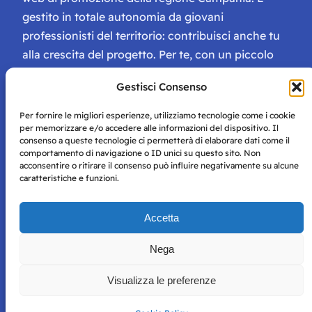
gestito in totale autonomia da giovani
professionisti del territorio: contribuisci anche tu
alla crescita del progetto. Per te, con un piccolo
contributo, ci saranno numerosissimi vantaggi:
Gestisci Consenso
tessera di Storie Campane, libri e magazine gratis
e inviti ad eventi esclusivi!
Per fornire le migliori esperienze, utilizziamo tecnologie come i cookie
per memorizzare e/o accedere alle informazioni del dispositivo. Il
consenso a queste tecnologie ci permetterà di elaborare dati come il
comportamento di navigazione o ID unici su questo sito. Non
acconsentire o ritirare il consenso può influire negativamente su alcune
caratteristiche e funzioni.
Storie di Napoli è una testata registrata presso il tribunale di
Accetta
Napoli con autorizzazione numero 38 del 25/9/2019.
Tutte le immagini e i contenuti su questo sito sono forniti
Nega
per mero scopo didattico e informativo.
Privacy
Tutti i diritti riservati, ogni tentativo di copia sarà
Policy
Visualizza le preferenze
perseguito secondo i termini di legge. Si nega l’utilizzo delle
informazioni in questo sito web per addestramento AI e
qualsiasi altro tipo di prodotto informatico.